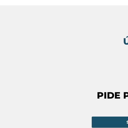
Ú
PIDE 